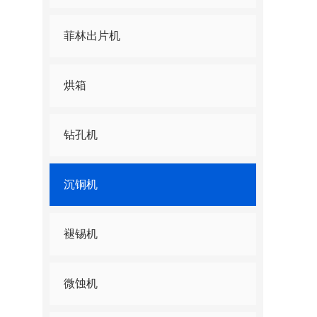
菲林出片机
烘箱
钻孔机
沉铜机
褪锡机
微蚀机